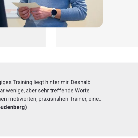
iges Training liegt hinter mir. Deshalb
aar wenige, aber sehr treffende Worte
nen motivierten, praxisnahen Trainer, eine
nd eine super Stimmung innerhalb der
eudenberg)
teil wurde mit tollen Beispielen aus der
t.Es hat mega Spaß gemacht und der
ort beginnen.