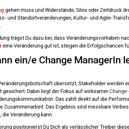
ng
gehen muss und Widerstände, Silos oder Zeitdruck dro
zess- und Standortveränderungen, Kultur- und Agile-Trans
.
ung trägst Du dazu bei, dass Veränderungsvorhaben nach
r
eine Veränderung gut ist, steigen die Erfolgschancen f
nn ein/e Change ManagerIn l
che Veränderungsbotschaft übersetzt, Stakeholder werden
esichert. Dabei liegt der Fokus auf wirksamer
Change-
derungskommunikation. Das zahlt direkt auf die Performa
re Zusammenarbeit. Das Ergebnis sind messbare Verbess
, die Veränderung kann.
ung positionierst Du Dich als verlässlicher Treiber dies