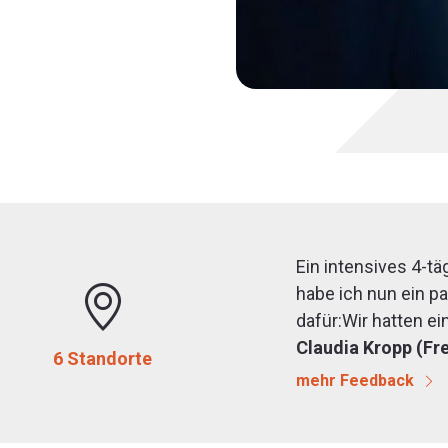
Ein intensives 4-täg
habe ich nun ein p
dafür:Wir hatten ei
tolle Atmosphäre u
Claudia Kropp (Fr
6 Standorte
Gruppe. Der Theorie
mehr Feedback
Praxis unterfütter
Change kann ab sof