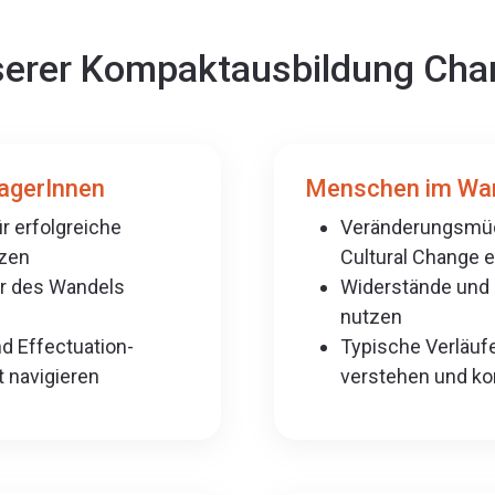
nserer Kompaktausbildung Ch
agerInnen
Menschen im Wand
r erfolgreiche
Veränderungsmüde
zen
Cultural Change 
er des Wandels
Widerstände und 
nutzen
nd Effectuation-
Typische Verläu
 navigieren
verstehen und kon