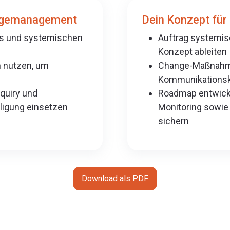
ngemanagement
Dein Konzept für 
as und systemischen
Auftrag systemisc
Konzept ableiten
n nutzen, um
Change-Maßnahme
Kommunikationsko
nquiry und
Roadmap entwicke
ligung einsetzen
Monitoring sowie 
sichern
Download als PDF