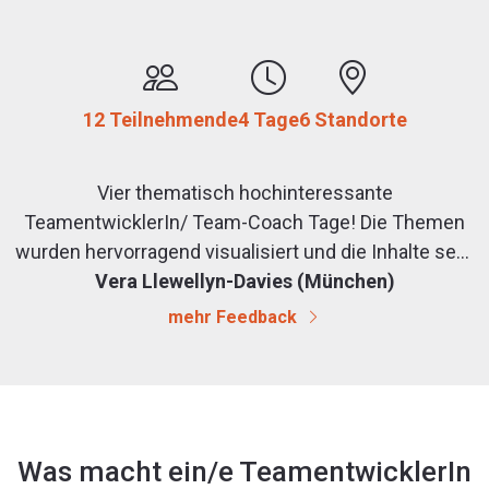
12 Teilnehmende
4 Tage
6 Standorte
Vier thematisch hochinteressante
TeamentwicklerIn/ Team-Coach Tage! Die Themen
wurden hervorragend visualisiert und die Inhalte sehr
gut erklärt. Verschiedenste Übungen haben die
Vera Llewellyn-Davies (München)
Inhalte gleich erlebbar gemacht, das war klasse. Bei
mehr Feedback
allem haben wir viel Freude gehabt und wir
TeilnehmerInnen wurden schnell ein High
Performance Team :-) Die Tage sind rasant schnell
vergangen. Danke für diese vier Tage an einem
schönen Seminarort in München. Ich habe sehr viel
Was macht ein/e TeamentwicklerIn
Theorie und Praxiserfahrung mitgenommen, die sich